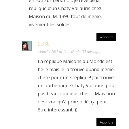
en rôti sur Lebonc…, je rêve de la
réplique d’un Chaty Vallauris chez
Maison du M. 139€ tout de même,
vivement les soldes!
Répondre
ELISE
4 janvier 2016 at 11 h 42 min (11 ans ago)
La réplique Maisons du Monde est
belle mais je la trouve quand même
chère pour une réplique! J’ai trouvé
un authentique Chaty Vallauris pour
pas beaucoup plus cher … Mais bon
c’est vrai qu’à prix soldé, ça peut
être intéressant :))
Répondre