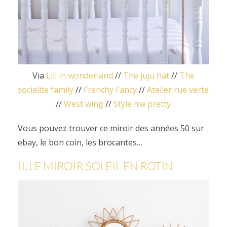
Via
Lili in wonderland
//
The juju hat
//
The
socialite family
//
Frenchy Fancy
//
Atelier rue verte
//
West wing
//
Style me pretty
Vous pouvez trouver ce miroir des années 50 sur
ebay, le bon coin, les brocantes…
II. LE MIROIR SOLEIL EN ROTIN