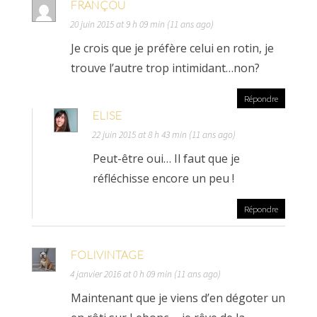
FRANÇOU
20 juin 2015 at 9 h 09 min (11 ans ago)
Je crois que je préfère celui en rotin, je
trouve l’autre trop intimidant…non?
Répondre
ELISE
22 juin 2015 at 8 h 43 min (11 ans ago)
Peut-être oui… Il faut que je
réfléchisse encore un peu !
Répondre
FOLIVINTAGE
4 janvier 2016 at 0 h 09 min (11 ans ago)
Maintenant que je viens d’en dégoter un