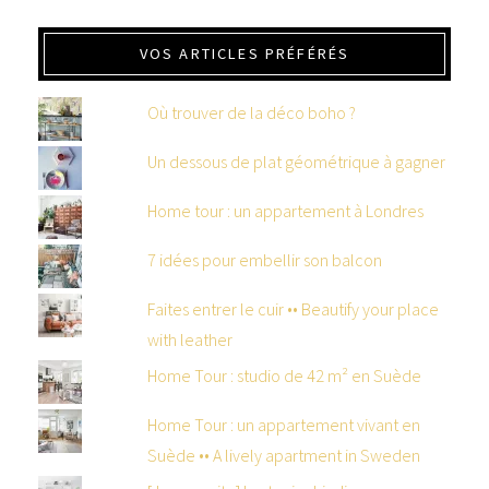
VOS ARTICLES PRÉFÉRÉS
Où trouver de la déco boho ?
Un dessous de plat géométrique à gagner
Home tour : un appartement à Londres
7 idées pour embellir son balcon
Faites entrer le cuir •• Beautify your place
with leather
Home Tour : studio de 42 m² en Suède
Home Tour : un appartement vivant en
Suède •• A lively apartment in Sweden