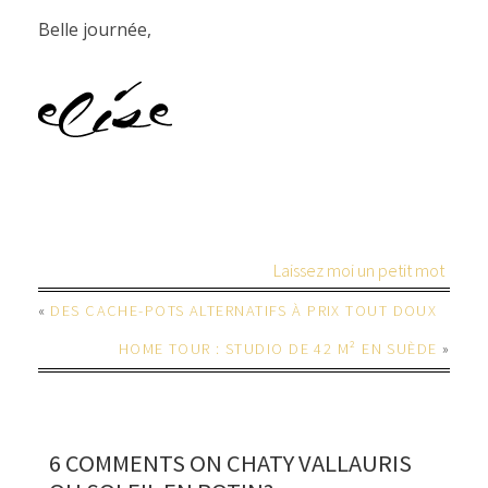
Belle journée,
Laissez moi un petit mot
«
DES CACHE-POTS ALTERNATIFS À PRIX TOUT DOUX
HOME TOUR : STUDIO DE 42 M² EN SUÈDE
»
6 COMMENTS ON CHATY VALLAURIS