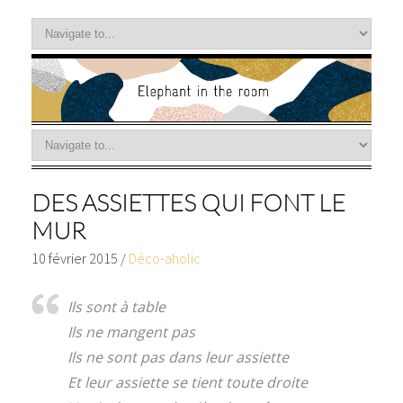
DES ASSIETTES QUI FONT LE
MUR
10 février 2015
/
Déco-aholic
Ils sont à table
Ils ne mangent pas
Ils ne sont pas dans leur assiette
Et leur assiette se tient toute droite