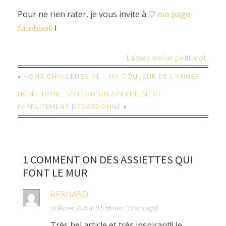
Pour ne rien rater, je vous invite à ♡
ma page
facebook
!
Laissez moi un petit mot
«
HOME CHALLENGE #1 – MA COULEUR DE L’ANNÉE
HOME TOUR : VISITE D’UN APPARTEMENT
PARFAITEMENT DÉSORDONNÉ
»
1 COMMENT ON DES ASSIETTES QUI
FONT LE MUR
BERNARD
10 février 2015 at 9 h 55 min (12 ans ago)
Très bel article et très inspirant!! Je