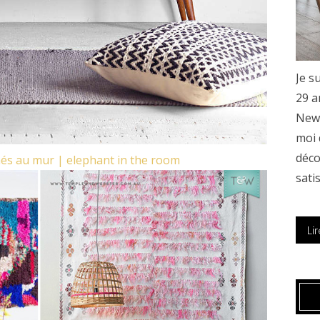
Je s
29 a
New 
moi 
déco
sati
Lir