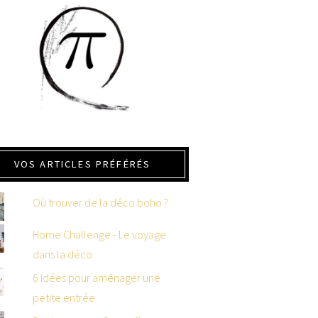
VOS ARTICLES PRÉFÉRÉS
Où trouver de la déco boho ?
Home Challenge - Le voyage
dans la déco
6 idées pour aménager une
petite entrée